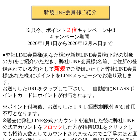
２倍
※只今、ポイント
キャンペーン中!!
キャンペーン期間:
2026年1月1日から2026年12月末日まで
■弊社LINE会員様
(あなた様)が新規LINE会員様(下記の対象
の方)をご紹介いただき、弊社LINE会員様(名前、ご住所の登
新規
録されている方)として
でご登録いたくと弊社LINE会員
様(あなた様)にポイントをLINEメッセージでお送り致しま
す。
お送りしたURLをタップして下さい。 自動的にKLASSポ
イントカードにポイントが付与されます。
※ポイント付与後、お送りしたＵＲＬ(回数制限付き)は使用
不可となります。
※過去に弊社LINE公式アカウントを追加した後に弊社LINE
公式アカウントを
ブロック
した方が
招待URLを
クリックし
ても招待人数としてカウントされませんのでご了承のほど宜